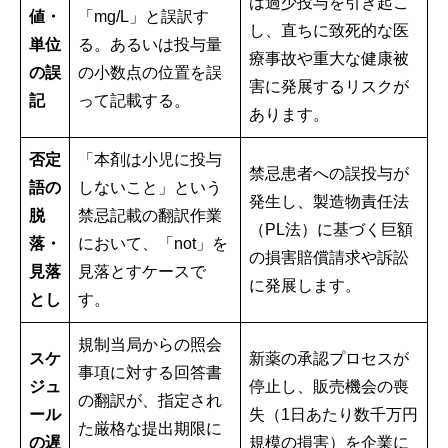
は過少投与を引き起こ
値・
「mg/L」と誤訳す
し、直ちに致死的な医
単位
る。あるいは投与量
療事故や重大な健康被
の誤
の小数点の位置を誤
害に発展するリスクが
記
って記載する。
あります。
否定
「本剤は小児に投与
禁忌患者への誤投与が
語の
しないこと」という
発生し、製造物責任法
脱
禁忌記載の翻訳作業
（PL法）に基づく巨額
落・
において、「not」を
の損害賠償請求や訴訟
見落
見落とすケースで
に発展します。
とし
す。
規制当局からの照会
スケ
新薬の承認プロセスが
事項に対する回答書
ジュ
停止し、販売機会の喪
の翻訳が、指定され
ール
失（1日あたり数千万円
た厳格な提出期限に
の遅
規模の損害）を企業に