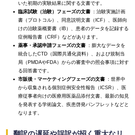
いた初期の実験結果に関する文書です。
臨床試験（治験）フェーズの文書
：治験実施計画
書（プロトコル）、同意説明文書（ICF）、医師向
けの治験薬概要書（IB）、患者のデータを記録する
症例報告書（CRF）などがあります。
薬事・承認申請フェーズの文書
：膨大なデータを
統合したCTD（国際共通化資料）、および規制当
局（PMDAやFDA）からの審査中の照会事項に対す
る回答書です。
市販後・マーケティングフェーズの文書
：世界中
から収集される個別症例安全性報告（ICSR）、医
療従事者向けの医療用医薬品添付文書、最新の知見
を発表する学術論文、疾患啓発パンフレットなどと
なります。
翻訳の遅延や誤訳が招く重大なリ