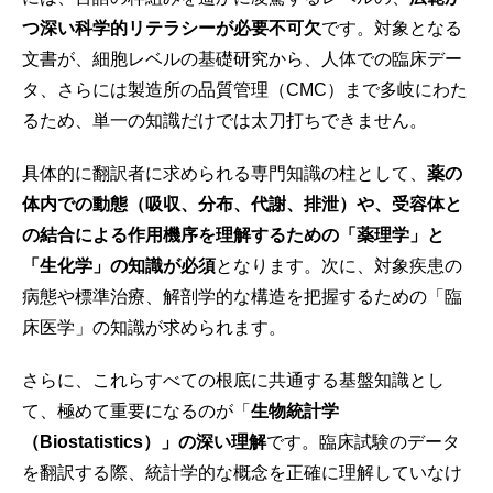
つ深い科学的リテラシーが必要不可欠
です。対象となる
文書が、細胞レベルの基礎研究から、人体での臨床デー
タ、さらには製造所の品質管理（CMC）まで多岐にわた
るため、単一の知識だけでは太刀打ちできません。
具体的に翻訳者に求められる専門知識の柱として、
薬の
体内での動態（吸収、分布、代謝、排泄）や、受容体と
の結合による作用機序を理解するための「薬理学」と
「生化学」の知識が必須
となります。次に、対象疾患の
病態や標準治療、解剖学的な構造を把握するための「臨
床医学」の知識が求められます。
さらに、これらすべての根底に共通する基盤知識とし
て、極めて重要になるのが「
生物統計学
（Biostatistics）」の深い理解
です。臨床試験のデータ
を翻訳する際、統計学的な概念を正確に理解していなけ