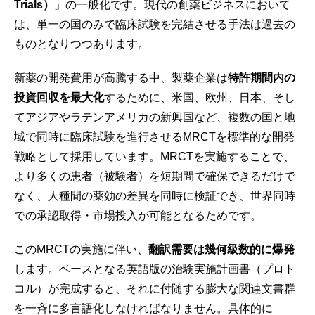
Trials）
」の一般化です。現代の創薬ビジネスにおいて
は、単一の国のみで臨床試験を完結させる手法は過去の
ものとなりつつあります。
新薬の開発費用が高騰する中、製薬企業は
特許期間内の
投資回収を最大化
するために、米国、欧州、日本、そし
てアジアやラテンアメリカの新興国など、複数の国と地
域で同時に臨床試験を進行させるMRCTを標準的な開発
戦略として採用しています。MRCTを実施することで、
より多くの患者（被験者）を短期間で確保できるだけで
なく、人種間の薬効の差異を同時に検証でき、世界同時
での承認取得・市場投入が可能となるためです。
このMRCTの実施に伴い、
翻訳需要は幾何級数的に爆発
します。ベースとなる英語版の治験実施計画書（プロト
コル）が完成すると、それに付随する膨大な関連文書群
を一斉に多言語化しなければなりません。具体的に