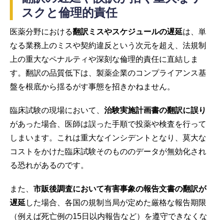
スクと倫理的責任
医薬分野における
翻訳ミスやスケジュールの遅延
は、単
なる業務上のミスや契約違反という次元を超え、法規制
上の重大なペナルティや深刻な倫理的責任に直結しま
す。翻訳の品質低下は、製薬企業のコンプライアンス基
盤を根底から揺るがす事態を招きかねません。
臨床試験の現場において、
治験実施計画書の翻訳に誤り
があった場合、医師は誤った手順で投薬や検査を行って
しまいます。これは重大なインシデントとなり、莫大な
コストをかけた臨床試験そのもののデータが無効化され
る恐れがあるのです。
また、
市販後調査において有害事象の報告文書の翻訳が
遅延
した場合、各国の規制当局が定めた厳格な報告期限
（例えば死亡例の15日以内報告など）を遵守できなくな