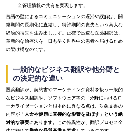
全管理情報の共有を実現します。
言語の壁によるコミュニケーションの遅滞や誤解は、開
発期間の長期化に直結し、特許期間の喪失という莫大な
経済的損失を生み出します。正確で迅速な医薬翻訳は、
革新的な治療法を一日も早く世界中の患者へ届けるため
の架け橋なのです。
一般的なビジネス翻訳や他分野と
の決定的な違い
医薬翻訳が、契約書やマーケティング資料を扱う一般的
なビジネス翻訳や、ソフトウェア等のIT分野におけるロ
ーカライゼーションと根本的に異なる点は、対象文書の
内容が「
人命や健康に直接的な影響を及ぼす」という絶
対的な事実
にあります。この特異性が、翻訳プロセス全
体に極めて
厳格な品質基準
を要求しているのです。