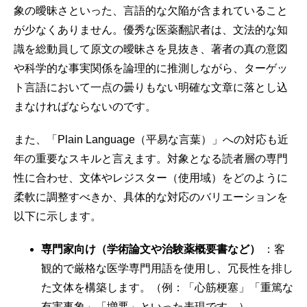
象の曖昧さといった、言語的な欠陥が含まれていること
が少なくありません。優秀な医薬翻訳者は、文法的な知
識を総動員して原文の曖昧さを見抜き、著者の真の意図
や科学的な事実関係を論理的に推測しながら、ターゲッ
ト言語において一点の曇りもない明確な文章に落とし込
まなければならないのです。
また、「Plain Language（平易な言葉）」への対応も近
年の重要なスキルと言えます。対象となる読者層の専門
性に合わせ、文体やレジスター（使用域）をどのように
柔軟に調整すべきか、具体的な対応のバリエーションを
以下に示します。
専門家向け（学術論文や治験薬概要書など）
：客
観的で厳格な医学専門用語を使用し、冗長性を排し
た文体を構築します。（例：「心筋梗塞」「重篤な
有害事象」「増悪」といった表現です。）