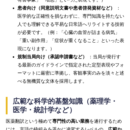
患者向け（同意説明文書や患者啓発資材など）
：
医学的な正確性を損なわずに、専門知識を持たない
人でも理解できる平易な日常語へリライトする技術
が必要です。（例：「心臓の血管が詰まる病気」
「重い副作用」「症状が重くなること」といった表
現になります。）
規制当局向け（承認申請書など）
：当局が発行す
る最新のガイドラインで指定された定型表現やフォ
ーマットに厳密に準拠し、客観事実のみを淡々と述
べる無機質な文体を採用します。
広範な科学的基盤知識（薬理学・
医学・統計学など）
医薬翻訳という極めて
専門性の高い業務
を遂行するため
には、言語の枠組みを遥かに凌駕するレベルの、
広範か