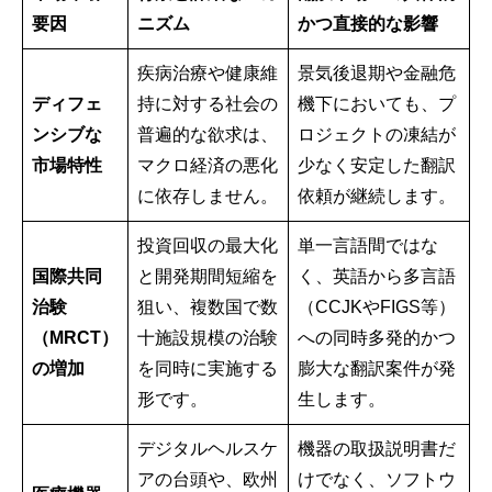
要因
ニズム
かつ直接的な影響
疾病治療や健康維
景気後退期や金融危
ディフェ
持に対する社会の
機下においても、プ
ンシブな
普遍的な欲求は、
ロジェクトの凍結が
市場特性
マクロ経済の悪化
少なく安定した翻訳
に依存しません。
依頼が継続します。
投資回収の最大化
単一言語間ではな
国際共同
と開発期間短縮を
く、英語から多言語
治験
狙い、複数国で数
（CCJKやFIGS等）
（MRCT）
十施設規模の治験
への同時多発的かつ
の増加
を同時に実施する
膨大な翻訳案件が発
形です。
生します。
デジタルヘルスケ
機器の取扱説明書だ
アの台頭や、欧州
けでなく、ソフトウ