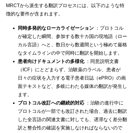
MRCTから派生する翻訳プロセスには、以下のような特
徴的な要件が含まれます。
同時多発的なローカライゼーション
：プロトコル
が確定した瞬間、参加する数十カ国の現地語（ロー
カル言語）へと、数日から数週間という極めて厳格
なタイムラインの中で同時に翻訳を開始します。
患者向けドキュメントの多様化
：同意説明文書
（ICF）にとどまらず、治験薬のラベル、患者が
日々の症状を入力する電子患者日誌（ePRO）の画
面テキストなど、多岐にわたる媒体の翻訳が発生し
ます。
プロトコル改訂への継続的対応
：治験の進行中に
プロトコルが一部でも改訂された場合、過去に翻訳
した全言語の関連文書に対しても、遅滞なく差分翻
訳と整合性の確認を実施しなければならないので