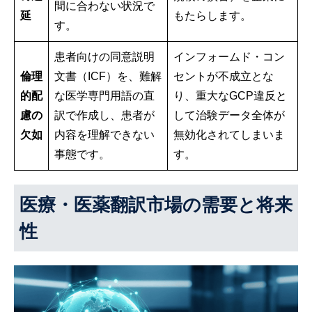
間に合わない状況で
延
もたらします。
す。
患者向けの同意説明
インフォームド・コン
倫理
文書（ICF）を、難解
セントが不成立とな
的配
な医学専門用語の直
り、重大なGCP違反と
慮の
訳で作成し、患者が
して治験データ全体が
欠如
内容を理解できない
無効化されてしまいま
事態です。
す。
医療・医薬翻訳市場の需要と将来
性