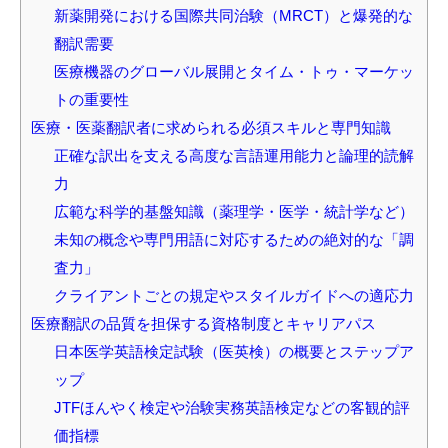
新薬開発における国際共同治験（MRCT）と爆発的な
翻訳需要
医療機器のグローバル展開とタイム・トゥ・マーケッ
トの重要性
医療・医薬翻訳者に求められる必須スキルと専門知識
正確な訳出を支える高度な言語運用能力と論理的読解
力
広範な科学的基盤知識（薬理学・医学・統計学など）
未知の概念や専門用語に対応するための絶対的な「調
査力」
クライアントごとの規定やスタイルガイドへの適応力
医療翻訳の品質を担保する資格制度とキャリアパス
日本医学英語検定試験（医英検）の概要とステップア
ップ
JTFほんやく検定や治験実務英語検定などの客観的評
価指標