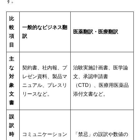
す。
比
較
一般的なビジネス翻
医薬翻訳・医療翻訳
項
訳
目
主
な
契約書、社内報、プ
治験実施計画書、医学論
対
レゼン資料、製品マ
文、承認申請書
象
ニュアル、プレスリ
（CTD）、医療用医薬品
文
リースなど。
添付文書など。
書
誤
訳
時
コミュニケーション
「禁忌」の誤訳や数値の