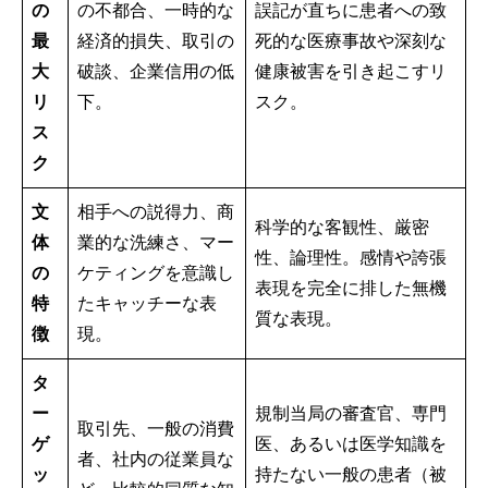
の
の不都合、一時的な
誤記が直ちに患者への致
最
経済的損失、取引の
死的な医療事故や深刻な
大
破談、企業信用の低
健康被害を引き起こすリ
リ
下。
スク。
ス
ク
文
相手への説得力、商
科学的な客観性、厳密
体
業的な洗練さ、マー
性、論理性。感情や誇張
の
ケティングを意識し
表現を完全に排した無機
特
たキャッチーな表
質な表現。
徴
現。
タ
ー
規制当局の審査官、専門
取引先、一般の消費
ゲ
医、あるいは医学知識を
者、社内の従業員な
ッ
持たない一般の患者（被