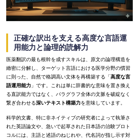
正確な訳出を支える高度な言語運
用能力と論理的読解力
医薬翻訳の最も根幹を成すスキルは、原文の論理構造を
緻密に分解し、ターゲット言語における医学分野の慣習
に則った、自然で格調高い文体を再構築する「
高度な言
語運用能力
」です。これは単に辞書的な意味を置き換え
る直訳能力ではなく、パラグラフ全体の文脈を破綻なく
繋ぎ合わせる
深いテキスト構築力
を意味しています。
科学的文書、特に非ネイティブの研究者によって執筆さ
れた英語論文や、急いで起草された日本語の治験プロト
コルには、主語と述語のねじれや、代名詞が指し示す対