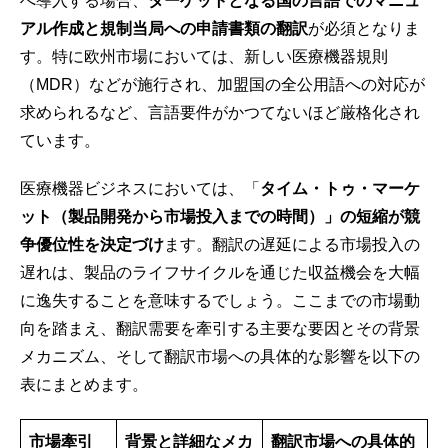
へ導入する場合、
ターゲットとなる国の言語でのマニュ
アル作成と規制当局への申請書類の翻訳
が必須となりま
す。特に欧州市場においては、新しい医療機器規則
（MDR）などが施行され、加盟国の全公用語への対応が
求められるなど、言語要件がかつてないほど厳格化され
ています。
医療機器ビジネスにおいては、「
タイム・トゥ・マーケ
ット（製品開発から市場投入までの時間）」の短縮が競
争優位性を決定づけ
ます。翻訳の遅延による市場投入の
遅れは、製品のライフサイクルを通じた収益機会を大幅
に逸失することを意味するでしょう。ここまでの市場動
向を踏まえ、翻訳需要を牽引する主要な要因とその背景
メカニズム、そして翻訳市場への具体的な影響を以下の
表にまとめます。
市場牽引
背景と詳細なメカ
翻訳市場への具体的