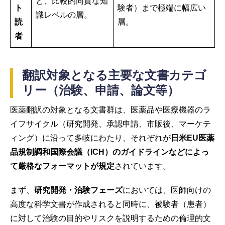
ど、比較的同質な知
ト
験者）まで極端に幅広い
識レベルの層。
読
層。
者
翻訳対象となる主要な文書カテゴ
リー（治験、申請、論文等）
医薬翻訳の対象となる文書群は、医薬品や医療機器のラ
イフサイクル（研究開発、承認申請、市販後、マーケテ
ィング）に沿って多岐にわたり、それぞれが
日米EU医薬
品規制調和国際会議（ICH）のガイドラインなどによっ
て厳格なフォーマットが規定
されています。
まず、
研究開発・治験フェーズ
においては、医師向けの
高度な科学文書が作成されると同時に、被験者（患者）
に対して治験の目的やリスクを説明するための倫理的文