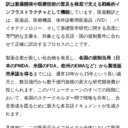
訳は新薬開発や医療技術の普及を根底で支える戦略的イ
ンフラストラクチャとして機能
しています。医薬翻訳と
は、医薬品、医療機器、体外診断用医薬品（IVD）、バ
イオテクノロジー、そして基礎医学研究に関する高度に
専門的な文書を、対象となる言語・国の規制要件に合わ
せて正確に訳出するプロセスのことです。
製薬企業が新しい化合物を発見し、
各国の規制当局（日
本のPMDA、米国のFDA、欧州のEMAなど）から製造販
売承認を得る
までには、通常10年から15年という長い歳
月と、数百億円から数千億円規模の莫大な研究開発費が
投じられます。このバリューチェーンのすべての段階に
おいて、各国のステークホルダー間で情報を共有し、合
意形成を図るために膨大な多言語ドキュメントが生成さ
れます。
具体的に、この医薬品ライフサイクル全体において医薬