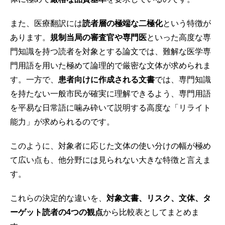
また、医療翻訳には
読者層の極端な二極化
という特徴が
あります。
規制当局の審査官や専門医
といった高度な専
門知識を持つ読者を対象とする論文では、難解な医学専
門用語を用いた極めて論理的で厳密な文体が求められま
す。一方で、
患者向けに作成される文書
では、専門知識
を持たない一般市民が確実に理解できるよう、専門用語
を平易な日常語に噛み砕いて説明する高度な「リライト
能力」が求められるのです。
このように、対象者に応じた文体の使い分けの幅が極め
て広い点も、他分野には見られない大きな特徴と言えま
す。
これらの決定的な違いを、
対象文書、リスク、文体、タ
ーゲット読者の4つの観点
から比較表としてまとめま