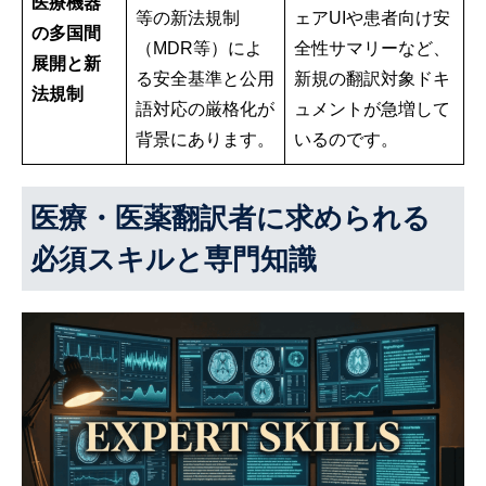
医療機器
等の新法規制
ェアUIや患者向け安
の多国間
（MDR等）によ
全性サマリーなど、
展開と新
る安全基準と公用
新規の翻訳対象ドキ
法規制
語対応の厳格化が
ュメントが急増して
背景にあります。
いるのです。
医療・医薬翻訳者に求められる
必須スキルと専門知識