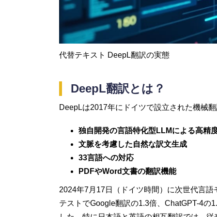
代替テキスト DeepL翻訳の実態
DeepL翻訳とは？
DeepLは2017年にドイツで設立された機
独自開発の言語特化型LLMによる高精
文脈を考慮した自然な訳文生成
33言語への対応
PDFやWord文書の翻訳機能
2024年7月17日（ドイツ時間）に次世代
テストでGoogle翻訳の1.3倍、ChatGPT-4の
した。特に日本語と英語の相互翻訳では、従来