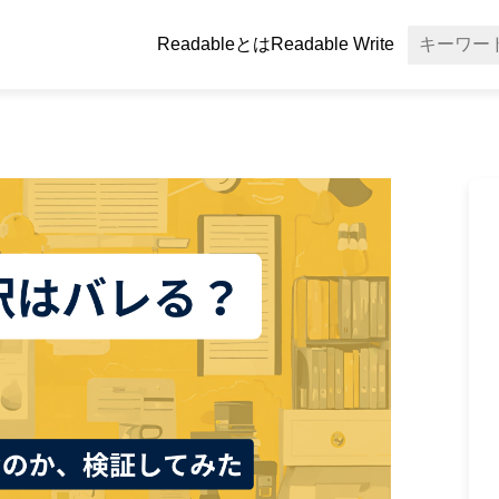
Readableとは
Readable Write