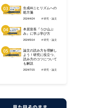
生成AIニヒリズムへの
処方箋
2024/4/24
# 研究・論文
本居宣長『うひ山ぶ
み』に学ぶ学び方
2024/5/14
# 研究・論文
論文の読み方を理解し
よう！研究に役立つ、
読み方のコツについて
も解説
2024/7/15
# 研究・論文