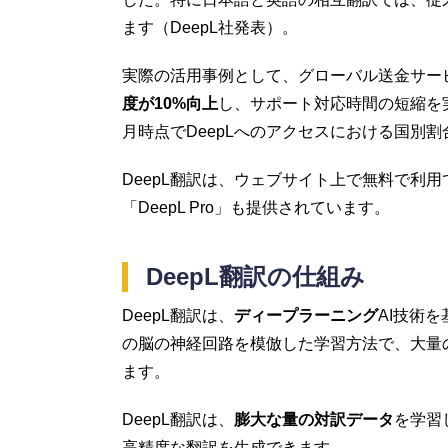
ます（DeepL社発表）。
実際の活用事例として、グローバル送金サービスの
度が10%向上
し、サポート対応時間の短縮を実
月時点でDeepLへのアクセスにおける国別割
DeepL翻訳は、ウェブサイト上で無料で利
「DeepL Pro」も提供されています。
DeepL翻訳の仕組み
DeepL翻訳は、
ディープラーニング
AI技術
の脳の神経回路を模倣した学習方法で、大量
ます。
DeepL翻訳は、
膨大な量の対訳データ
を学習
高精度な翻訳を生成できます。