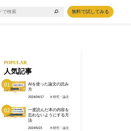
無料で試してみる
POPULAR
人気記事
AIを使った論文の読み
方
2024/04/17
# 研究・論文
一度読んだ本の内容を
忘れないようにする方
法
2024/5/23
# 研究・論文