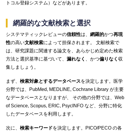
トコル登録システム）などがあります。
網羅的な文献検索と選択
システマティックレビューの
信頼性
は、
網羅的
かつ
再現
性
の高い
文献検索
によって担保されます。 文献検索で
は、研究課題に関連する論文を、あらかじめ定めた検索
方法と選択基準に基づいて、
漏れなく
、かつ
偏りなく
収
集しましょう。
まず、
検索対象とするデータベース
を決定します。医学
分野では、PubMed, MEDLINE, Cochrane Library が主要
なデータベースとなりますが、 その他の分野では、Web
of Science, Scopus, ERIC, PsycINFO など、分野に特化
したデータベースを利用します。
次に、
検索キーワード
を決定します。PICO/PECO の各