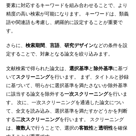
要素に対応するキーワードを組み合わせることで、より
精度の高い検索が可能になります。 キーワードは、類義
語や関連語も考慮し、網羅的に設定することが重要で
す。
さらに、
検索期間
、
言語
、
研究デザイン
などの条件を設
定することで、対象となる論文を絞り込みます。
文献検索で得られた論文は、
選択基準
と
除外基準
に基づ
いて
スクリーニング
を行います。 まず、タイトルと抄録
に基づいて、明らかに選択基準を満たさないか除外基準
に該当する論文を除外する
一次スクリーニング
を行いま
す。 次に、一次スクリーニングを通過した論文につい
て、全文を読み込み、選択基準を満たすかどうかを判断
する
二次スクリーニング
を行います。 スクリーニング
は、
複数人
で行うことで、選択の
客観性
と
透明性
を確保