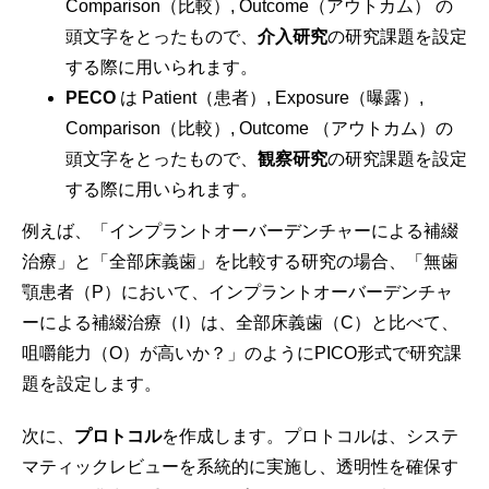
Comparison（比較）, Outcome（アウトカム） の
頭文字をとったもので、
介入研究
の研究課題を設定
する際に用いられます。
PECO
は Patient（患者）, Exposure（曝露）,
Comparison（比較）, Outcome （アウトカム）の
頭文字をとったもので、
観察研究
の研究課題を設定
する際に用いられます。
例えば、「インプラントオーバーデンチャーによる補綴
治療」と「全部床義歯」を比較する研究の場合、「無歯
顎患者（P）において、インプラントオーバーデンチャ
ーによる補綴治療（I）は、全部床義歯（C）と比べて、
咀嚼能力（O）が高いか？」のようにPICO形式で研究課
題を設定します。
次に、
プロトコル
を作成します。プロトコルは、システ
マティックレビューを系統的に実施し、透明性を確保す