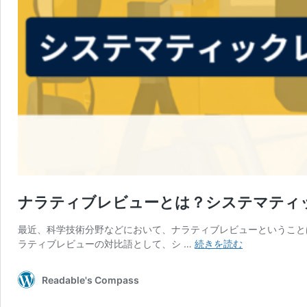
ナラティブレビューとは？システマティ
最近、科学技術分野などにおいて、ナラティブレビューということ
ナ
ラティブレビューの対比語として、シ …
続きを読む
ラ
テ
Readable's Compass
ィ
ブ